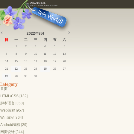
2022年8月
日
一
二
三
四
五
六
1
2
3
4
5
6
7
8
9
10
11
12
13
14
15
16
17
18
19
20
21
22
23
24
25
26
27
28
29
30
31
Category
首页
HTML/CSS [132]
脚本语言 [358]
Web编程 [957]
Win编程 [364]
Android编程 [29]
网页设计 [244]