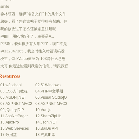
smile
@林凯西，确保“准备文件”中的几个文件
都有安装，S...
您好，看了您这篇帖子觉得很有帮助。但
是有个问题想请...
我的修改过了怎么还被恶意注册呢
@jjjjiiii 用PJ快9年了，主要是A...
PJ3啊，貌似很少有人用PJ了，现在不是
WP就是z...
@332347365，我当时接入时错误码没
有-10...
楼主，ChkValue值应为-103是什么意思
呢？...
大哥 你最近能看到我发的信息，请跟我联
系，我有个制...
Resources
01.
w3school
02.
51Windows
03.
ES6入门教程
04.
PHP中文手册
05.
MSDN
|
.NET
06.
Visual Studio
|
O
07.
ASP.NET MVC2
08.
ASP.NET MVC3
09.
jQuery
|
D
|
P
10.
Vue.js
11.
AspNetPager
12.
SharpZipLib
13.
AjaxPro
14.
Json.NET
15.
Web Services
16.
BaiDu API
17.
数据堂
18.
纯真IP库