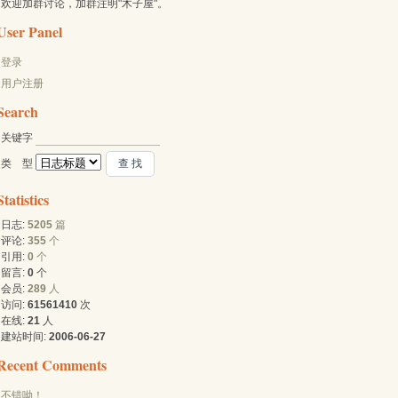
欢迎加群讨论，加群注明"木子屋"。
User Panel
登录
用户注册
Search
关键字 
类 型 
Statistics
日志:
5205
篇
评论:
355
个
引用:
0
个
留言:
0
个
会员:
289
人
访问:
61561410
次
在线:
21
人
建站时间:
2006-06-27
Recent Comments
不错呦！