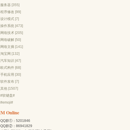
服务器 [355]
程序修改 [99]
设计模式 [7]
操作系统 [473]
网络技术 [205]
网络破解 [50]
网络文摘 [141]
淘宝网 [132]
汽车知识 [47]
欧式构件 [68]
手机应用 [30]
软件发布 [7]
其他 [1507]
#软键盘#
#emoji#
IM Online
QQ群①：5201846
QQ群②：86941829