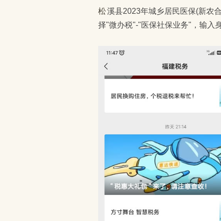
松溪县2023年城乡居民医保(新农合)可以在手机上缴费，微信关注"福建税务"公众号，选
择"微办税"-"医保社保业务"，输