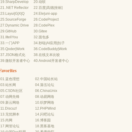
19.
SharpDevelop
20.
动软
21.
.NET Reflector
22.
百度
|
高德
[坐标]
23.
Layui
|
G
|
X
|
Q
24.
Ele
|
uni-app
25.
SourceForge
26.
CodeProject
27.
Dynamic Drive
28.
CodePlex
29.
GitHub
30.
Gitee
31.
IItellYou
32.
面包多
33.
一门APP
34.
秒哒
|
AI应用
|
扣子
35.
Qoder
|
Work
36.
CodeBuddy
|
Work
37.
JSON格式化
38.
在线文本比较
39.
微软开发者中心
40.
Android开发者中心
Favorites
01.
蓝色理想
02.
中国站长站
03.
站长网
04.
落伍论坛
05.
CSDN社区
06.
ChinaUnix
07.
动网先锋
08.
动易网络
09.
新云网络
10.
织梦网络
11.
Discuz!
12.
PHPWind
13.
无忧脚本
14.
闪吧论坛
15.
尚网
16.
博客园
17.
网管论坛
18.
黑客基地