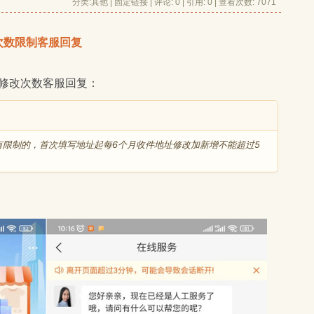
分类:
其他
| 
固定链接
| 
评论: 0
| 引用: 0 | 查看次数: 7071 
次数限制客服回复
址修改次数客服回复：
限制的，首次填写地址起每6个月收件地址修改加新增不能超过5