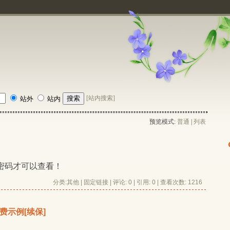
[站内搜索]
站外
站内
预览模式:
普通
| 
列表
密码才可以查看！ 
分类:
其他
| 
固定链接
| 
评论: 0
| 引用: 0 | 查看次数: 1216 
费示例[续保]