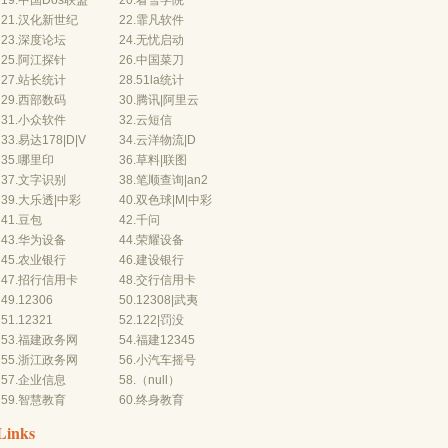
19.
中国Dos联盟
20.
看雪学院
21.
汉化新世纪
22.
霏凡软件
23.
深度论坛
24.
无忧启动
25.
阿江探针
26.
中国菜刀
27.
站长统计
28.
51la统计
29.
西部数码
30.
腾讯
|
阿里云
31.
小众软件
32.
云短信
33.
易
达178
|
D
|
V
34.
云
洋物流
|
D
35.
哪里印
36.
草料
|
联图
37.
文字识别
38.
笔顺查询
|
an2
39.
大乐透
|
中彩
40.
双色球
|
M
|
中彩
41.
豆包
42.
千问
43.
华为设备
44.
荣耀设备
45.
农业银行
46.
建设银行
47.
招行信用卡
48.
交行信用
卡
49.
12306
50.
12308
|
武夷
51.
12321
52.
122
|
罚没
53.
福建政务网
54.
福建12345
55.
浙江政务网
56.
小汽车摇号
57.
企业信息
58.（null）
59.
智慧教育
60.
终身教育
Links