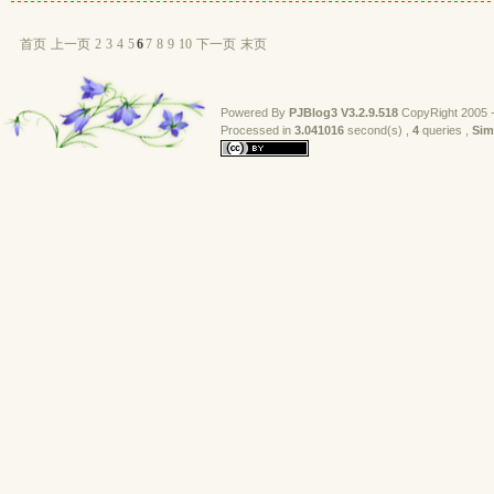
首页
上一页
2
3
4
5
6
7
8
9
10
下一页
末页
Powered By
PJBlog3
V3.2.9.518
CopyRight 2005 -
Processed in 
3.041016
second(s) , 
4
queries , 
Sim