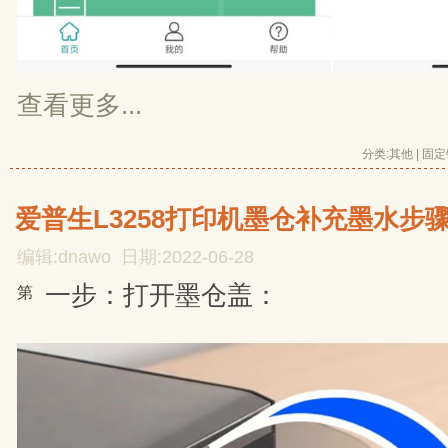
查看更多...
分类:
其他
| 
固定
爱普生L3258打印机墨仓补充墨水步
编辑:dnawo 日期:2022-06-28
一步：打开墨仓盖：
第