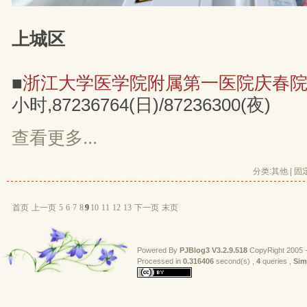
上城区
■
浙江大学医学院附属第一医院庆春
小时,87236764(日)/87236300(夜)
查看更多...
分类:
其他
| 
固
首页
上一页
5
6
7
8
9
10
11
12
13
下一页
末页
Powered By
PJBlog3
V3.2.9.518
CopyRight 2005 -
Processed in 
0.316406
second(s) , 
4
queries , 
Sim