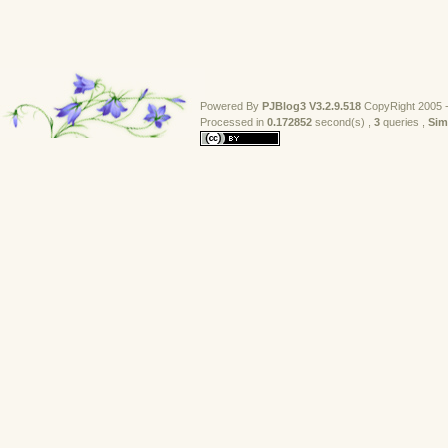
Powered By
PJBlog3
V3.2.9.518
CopyRight 2005 -
Processed in 
0.172852
second(s) , 
3
queries , 
Sim