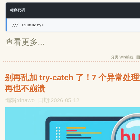
程序代码
/// <summary>
查看更多...
分类:
Win编程
| 
固
别再乱加 try-catch 了！7 个异
再也不崩溃
编辑:dnawo 日期:2026-05-12