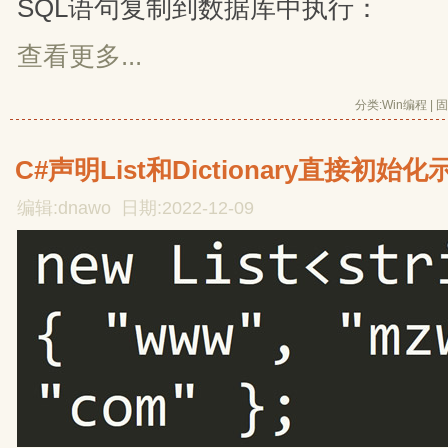
SQL语句复制到数据库中执行：
查看更多...
分类:
Win编程
| 
固
C#声明List和Dictionary直接初始化
编辑:dnawo 日期:2022-12-09