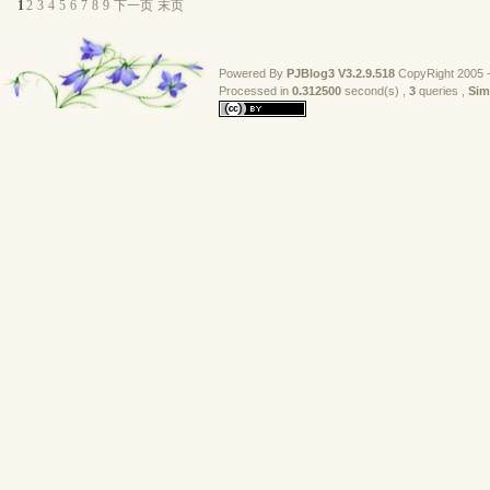
1
2
3
4
5
6
7
8
9
下一页
末页
Powered By
PJBlog3
V3.2.9.518
CopyRight 2005 -
Processed in 
0.312500
second(s) , 
3
queries , 
Sim